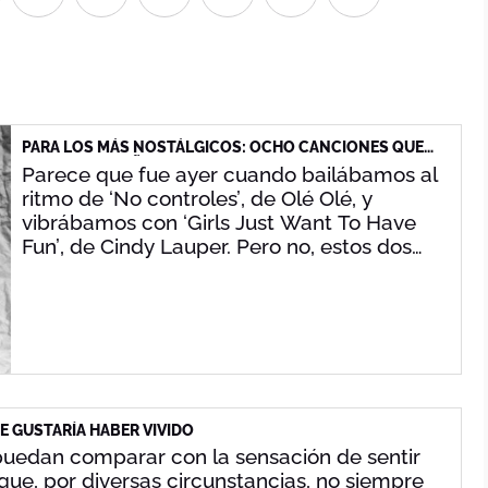
PARA LOS MÁS NOSTÁLGICOS: OCHO CANCIONES QUE
CUMPLEN 40 AÑOS EN 2023
Parece que fue ayer cuando bailábamos al
ritmo de
‘No controles’
, de Olé Olé, y
vibrábamos con
‘Girls Just Want To Have
Fun’
, de Cindy Lauper. Pero no, estos dos
temas y otros seis celebran su 40
cumpleaños en 2023. ¡Casi nada!
E GUSTARÍA HABER VIVIDO
puedan comparar con la sensación de sentir
que, por diversas circunstancias, no siempre