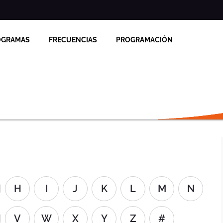
OGRAMAS
FRECUENCIAS
PROGRAMACIÓN
H
I
J
K
L
M
N
V
W
X
Y
Z
#