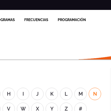
OGRAMAS
FRECUENCIAS
PROGRAMACIÓN
H
I
J
K
L
M
N
V
W
X
Y
Z
#