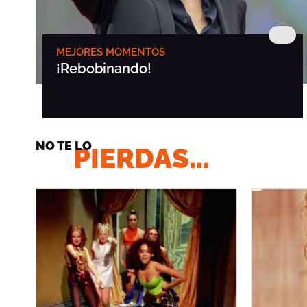
MEJORES MOMENTOS
¡Rebobinando!
NO TE LO
PIERDAS...