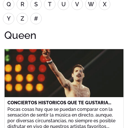
Q
R
S
T
U
V
W
X
Y
Z
#
Queen
CONCIERTOS HISTÓRICOS QUE TE GUSTARÍA
HABER VIVIDO
Pocas cosas hay que se puedan comparar con la
sensación de sentir la música en directo, aunque,
por diversas circunstancias, no siempre es posible
disfrutar en vivo de nuestros artistas favoritos.