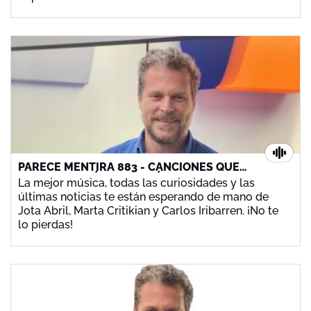
PARECE MENTIRA 883 - CANCIONES QUE
MARCAN, QUIÉN DIJO QUÉ Y KATE JACKSON
La mejor música, todas las curiosidades y las
últimas noticias te están esperando de mano de
Jota Abril, Marta Critikian y Carlos Iribarren. ¡No te
lo pierdas!