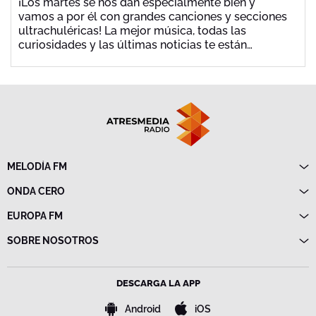
¡Los martes se nos dan especialmente bien y
vamos a por él con grandes canciones y secciones
ultrachuléricas! La mejor música, todas las
curiosidades y las últimas noticias te están
esperando de mano de Jota Abril.
MELODÍA FM
Directo
ONDA CERO
Programas
Directo
EUROPA FM
Frecuencias
Programas
Directo
SOBRE NOSOTROS
Noticias
Programas
Emisoras
Política de privacidad
Noticias
Advertencia legal
Frecuencias
DESCARGA LA APP
Política de cookies
Bases de concursos
Android
iOS