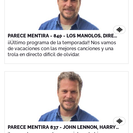
PARECE MENTIRA - 840 - LOS MANOLOS, DIRE
STRAITS ¡Y MUCHO MÁS!
¡¡Último programa de la temporada!! Nos vamos
de vacaciones con las mejores canciones y una
trola en directo difícil de olvidar.
PARECE MENTIRA 837 - JOHN LENNON, HARRY
NILSSON, THE PLATTERS ¡Y MUCHO MÁS!