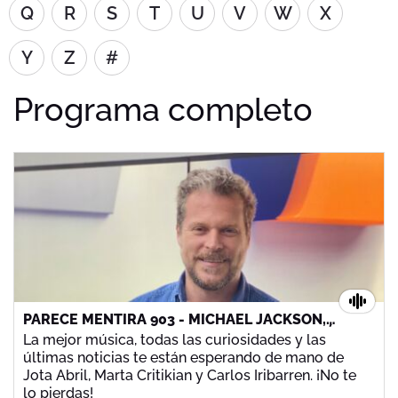
Q
R
S
T
U
V
W
X
Y
Z
#
Programa completo
PARECE MENTIRA 903 - MICHAEL JACKSON,
BLACK EYED PEAS, MAROON 5 Y ¡MUCHO MÁS!
La mejor música, todas las curiosidades y las
últimas noticias te están esperando de mano de
Jota Abril, Marta Critikian y Carlos Iribarren. ¡No te
lo pierdas!