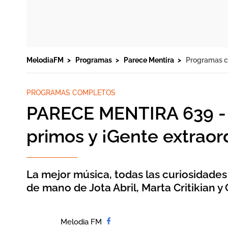
MelodiaFM
Programas
Parece Mentira
Programas 
PROGRAMAS COMPLETOS
PARECE MENTIRA 639 -
primos y ¡Gente extraord
La mejor música, todas las curiosidades
de mano de Jota Abril, Marta Critikian y 
Melodia FM