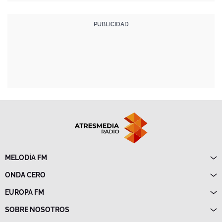
MELODÍA FM
Directo
ONDA CERO
Programas
Directo
EUROPA FM
Frecuencias
Programas
Directo
SOBRE NOSOTROS
Noticias
Programas
Emisoras