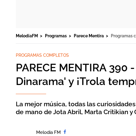
MelodiaFM
Programas
Parece Mentira
Programas 
PROGRAMAS COMPLETOS
PARECE MENTIRA 390 - Le
Dinarama' y ¡Trola temp
La mejor música, todas las curiosidades
de mano de Jota Abril, Marta Critikian y 
Melodia FM