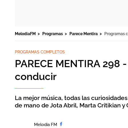
MelodiaFM
Programas
Parece Mentira
Programas 
PROGRAMAS COMPLETOS
PARECE MENTIRA 298 - 'Nir
conducir
La mejor música, todas las curiosidades
de mano de Jota Abril, Marta Critikian y 
Melodia FM