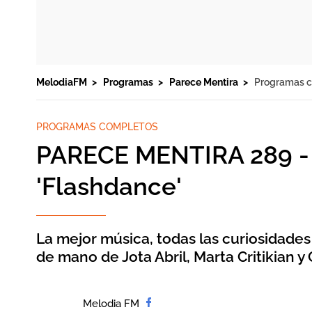
MelodiaFM
Programas
Parece Mentira
Programas 
PROGRAMAS COMPLETOS
PARECE MENTIRA 289 - 
'Flashdance'
La mejor música, todas las curiosidades
de mano de Jota Abril, Marta Critikian y 
Melodia FM