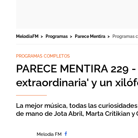
MelodiaFM
Programas
Parece Mentira
Programas 
PROGRAMAS COMPLETOS
PARECE MENTIRA 229 - 
extraordinaria' y un xiló
La mejor música, todas las curiosidades
de mano de Jota Abril, Marta Critikian y 
Melodia FM