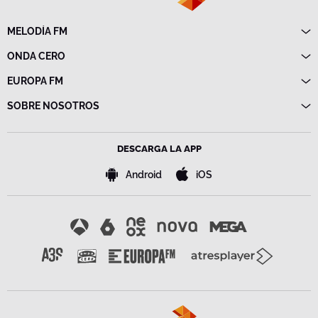
MELODÍA FM
Directo
ONDA CERO
Programas
Directo
EUROPA FM
Frecuencias
Programas
Directo
SOBRE NOSOTROS
Noticias
Programas
Emisoras
Política de privacidad
Noticias
Advertencia legal
Frecuencias
DESCARGA LA APP
Política de cookies
Bases de concursos
Android
iOS
Configuración de la privacidad
Accesibilidad