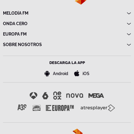
MELODÍA FM
Directo
ONDA CERO
Programas
Directo
EUROPA FM
Frecuencias
Programas
Directo
SOBRE NOSOTROS
Noticias
Programas
Emisoras
Política de privacidad
Noticias
Advertencia legal
Frecuencias
DESCARGA LA APP
Política de cookies
Bases de concursos
Android
iOS
Configuración de la privacidad
Accesibilidad