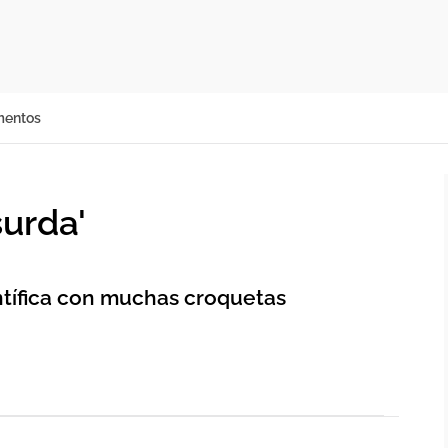
mentos
urda'
ntífica con muchas croquetas