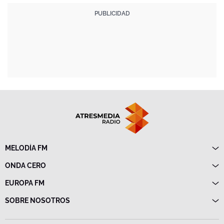
MELODÍA FM
Directo
ONDA CERO
Programas
Directo
EUROPA FM
Frecuencias
Programas
Directo
SOBRE NOSOTROS
Noticias
Programas
Emisoras
Política de privacidad
Noticias