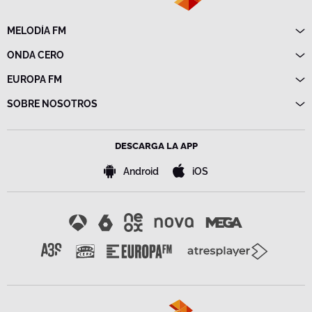
MELODÍA FM
Directo
ONDA CERO
Programas
Directo
EUROPA FM
Frecuencias
Programas
Directo
SOBRE NOSOTROS
Noticias
Programas
Emisoras
Política de privacidad
Noticias
Advertencia legal
Frecuencias
DESCARGA LA APP
Política de cookies
Bases de concursos
Android
iOS
Configuración de la privacidad
Accesibilidad