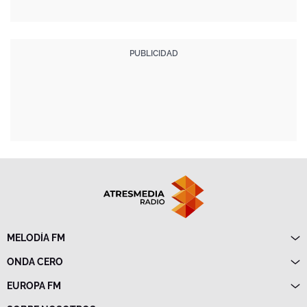
MELODÍA FM
Directo
ONDA CERO
Programas
Directo
EUROPA FM
Frecuencias
Programas