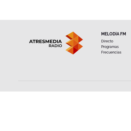
MELODÍA FM
Directo
Programas
Frecuencias
Android
iOS
DESCARGA LA APP
Copyright © Uniprex, S.A.U. C/ Fuerteventura 