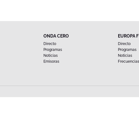
ONDA CERO
EUROPA 
Directo
Directo
Programas
Programas
Noticias
Noticias
Emisoras
Frecuencia
12 San Sebastián de los Reyes, 28703 Madrid