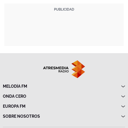
MELODÍA FM
Directo
ONDA CERO
Programas
Directo
EUROPA FM
Frecuencias
Programas
Directo
SOBRE NOSOTROS
Noticias
Programas
Emisoras
Política de privacidad
Noticias