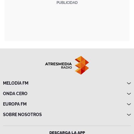
MELODÍA FM
Directo
ONDA CERO
Programas
Directo
EUROPA FM
Frecuencias
Programas
Directo
SOBRE NOSOTROS
Noticias
Programas
Emisoras
Política de privacidad
Noticias
Advertencia legal
Frecuencias
DESCARGA LA APP