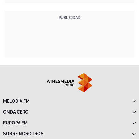
MELODÍA FM
Directo
ONDA CERO
Programas
Directo
EUROPA FM
Frecuencias
Programas
Directo
SOBRE NOSOTROS
Noticias
Programas