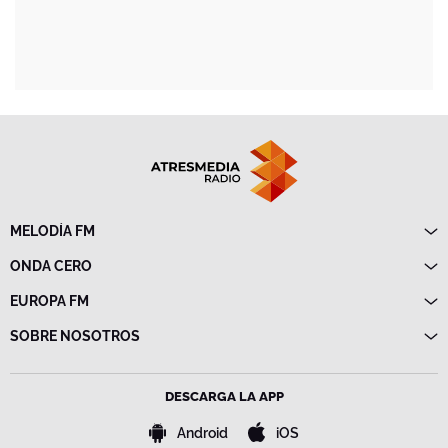
MELODÍA FM
Directo
ONDA CERO
Programas
Directo
EUROPA FM
Frecuencias
Programas
Directo
SOBRE NOSOTROS
Noticias
Programas
Emisoras
Política de privacidad
Noticias
Advertencia legal
Frecuencias
DESCARGA LA APP
Política de cookies
Bases de concursos
Android
iOS
Configuración de la privacidad